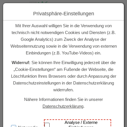
Zum Inhalt springen [AK + 0]
Zum Hauptmenü springen [AK + 1]
Zum Hauptmenü springen [AK + 2]
Zum Hauptmenü (unten rechts) springen [AK + 3]
Zum Hauptmenü (oben rechts) springen [AK + 4]
Zum Widget-Menü rechts springen [AK + 5]
Zu den Inhalten im Fußbereich springen [AK + 6]
Toggle navigation
Privatsphäre-Einstellungen
Mit Ihrer Auswahl willigen Sie in die Verwendung von
technisch nicht notwendigen Cookies und Diensten (z.B.
Google Analytics) zum Zweck der Analyse der
Stellenangebot:
Webseitennutzung sowie in die Verwendung von externen
Sozialpädagog:in
Einbindungen (z.B. YouTube-Videos) ein.
Kinderwohngruppe
Widerruf:
Sie können Ihre Einwilligung jederzeit über die
„Cookie-Einstellungen“ am Fußende der Webseite, die
Jupident 2-22, 6824 Schlins
Löschfunktion Ihres Browsers oder durch Anpassung der
Datenschutzeinstellungen in der Datenschutzerklärung
ab sofort
widerrufen.
32 bis 39 Stunden/Woche
Nähere Informationen finden Sie in unserer
Datenschutzerklärung
.
Analyse / Externe