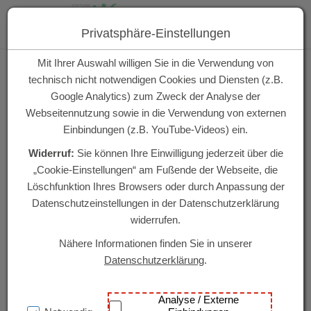
Zum Inhalt springen [AK + 0]
Zum Hauptmenü springen [AK + 1]
Zum Hauptmenü springen [AK + 2]
Zum Hauptmenü (unten rechts) springen [AK + 3]
Zum Hauptmenü (oben rechts) springen [AK + 4]
Zum Widget-Menü rechts springen [AK + 5]
Zu den Inhalten im Fußbereich springen [AK + 6]
Toggle navigation
Privatsphäre-Einstellungen
Mit Ihrer Auswahl willigen Sie in die Verwendung von
technisch nicht notwendigen Cookies und Diensten (z.B.
Finanzen und
Google Analytics) zum Zweck der Analyse der
Webseitennutzung sowie in die Verwendung von externen
Betriebswirtschaft
Einbindungen (z.B. YouTube-Videos) ein.
Zahlen
ermöglichen
Zukunft
Widerruf:
Sie können Ihre Einwilligung jederzeit über die
„Cookie-Einstellungen“ am Fußende der Webseite, die
Löschfunktion Ihres Browsers oder durch Anpassung der
Datenschutzeinstellungen in der Datenschutzerklärung
widerrufen.
Nähere Informationen finden Sie in unserer
Datenschutzerklärung
.
Analyse / Externe