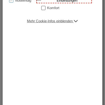
Notwendig
Einbindungen
Komfort
Mehr Cookie-Infos einblenden
Bereichsleitung Betriebswirtschaft
Tanja Domig, MSc
T.
+ 43 (0) 5524 8271
tanja.domig@jupident.at