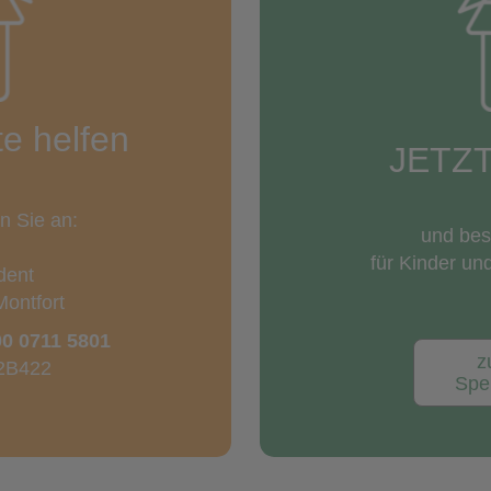
te helfen
JETZ
en Sie an:
und be
für Kinder un
dent
Montfort
0 0711 5801
z
2B422
Spe