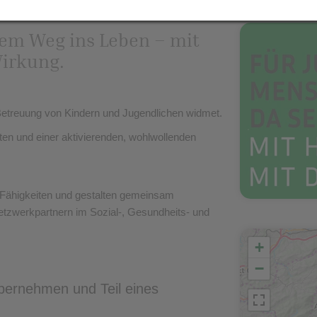
rem Weg ins Leben – mit
Wirkung.
Betreuung von Kindern und Jugendlichen widmet.
en und einer aktivierenden, wohlwollenden
le Fähigkeiten und gestalten gemeinsam
Netzwerkpartnern im Sozial-, Gesundheits- und
+
−
bernehmen und Teil eines