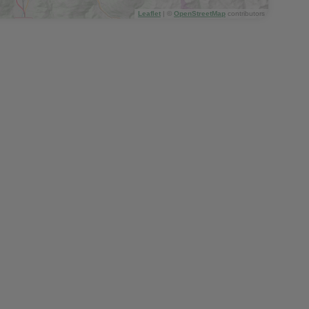
Leaflet
|
©
OpenStreetMap
contributors