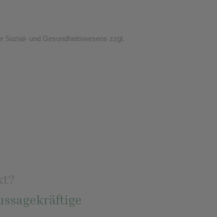
er Sozial- und Gesundheitswesens zzgl.
:
kt?
ussagekräftige