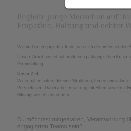
Begleite junge Menschen auf ih
Empathie, Haltung und echter 
Wir sind ein engagiertes Team, das sich der umfassenden 
Unsere Arbeit basiert auf modernen pädagogischen Konzept
Grundhaltung.
Unser Ziel:
Wir schaffen unterstützende Strukturen, fördern individuel
Perspektiven. Dabei arbeiten wir eng mit Eltern sowie mit 
Bildungswesen zusammen.
Du möchtest mitgestalten, Verantwortung ü
engagierten Teams sein?