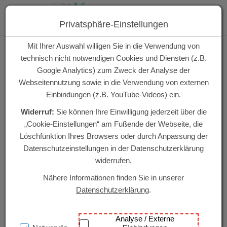
Zum Inhalt springen [AK + 0]
Zum Hauptmenü springen [AK + 1]
Zum Hauptmenü springen [AK + 2]
Zum Hauptmenü (unten rechts) springen [AK + 3]
Zum Hauptmenü (oben rechts) springen [AK + 4]
Zum Widget-Menü rechts springen [AK + 5]
Zu den Inhalten im Fußbereich springen [AK + 6]
Toggle navigation
Privatsphäre-Einstellungen
Mit Ihrer Auswahl willigen Sie in die Verwendung von
technisch nicht notwendigen Cookies und Diensten (z.B.
Google Analytics) zum Zweck der Analyse der
Stellenangebot:
Webseitennutzung sowie in die Verwendung von externen
Sozialpädagog:in
Einbindungen (z.B. YouTube-Videos) ein.
Kinderwohngruppe
Widerruf:
Sie können Ihre Einwilligung jederzeit über die
„Cookie-Einstellungen“ am Fußende der Webseite, die
Jupident 2-22, 6824 Schlins
Löschfunktion Ihres Browsers oder durch Anpassung der
Datenschutzeinstellungen in der Datenschutzerklärung
ab sofort
widerrufen.
32 bis 39 Stunden/Woche
Nähere Informationen finden Sie in unserer
Datenschutzerklärung
.
Analyse / Externe